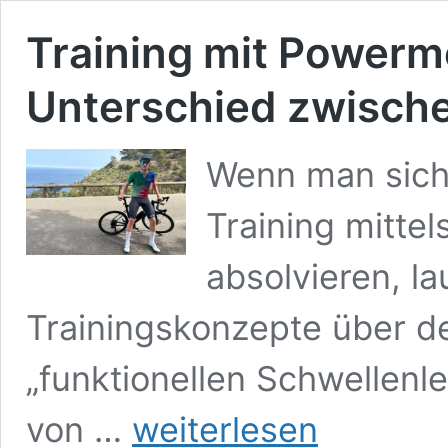
Training mit Powerme
Unterschied zwisch
Wenn man sich 
Training mitte
absolvieren, l
Trainingskonzepte über de
„funktionellen Schwellenl
Training
von …
weiterlesen
mit